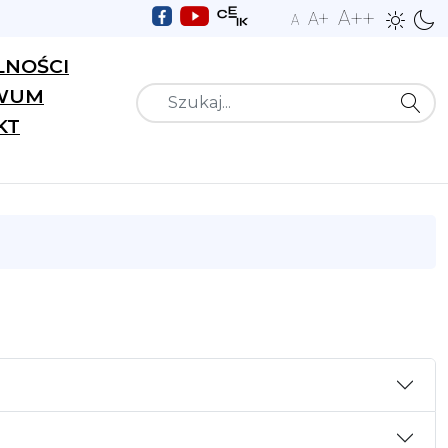
A++
A+
A
LNOŚCI
WUM
Szukaj
KT