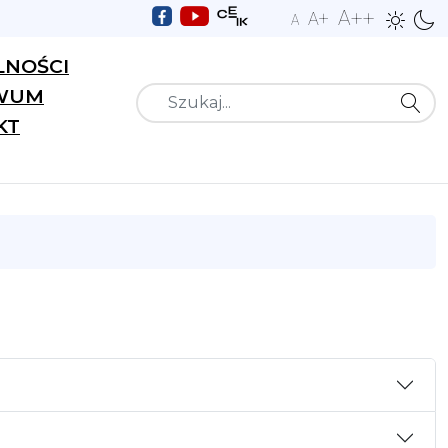
A++
A+
A
LNOŚCI
WUM
Szukaj
KT