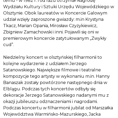
temu - w 1982 r. i od razu otrzymał Nagrodę
Wydziału Kultury i Sztuki Urzędu Wojewódzkiego w
Olsztynie. Obok laureatów w Koncercie Galowym
udział wzięły zaproszone gwiazdy: m.in Krystyna
Tkacz, Marian Opania, Mirosław Czyżykiewicz,
Zbigniew Zamachowski i inni. Pojawili się oni w
premierowym koncercie zatytułowanym „Zwykły
cud”.
Niedzielny koncert w olsztyńskiej filharmonii to
kolejne wydarzenie z udziałem Jerzego
Satanowskiego. Największe filmowe i teatralne
kompozycje tego artysty w wykonaniu m.in. Hanny
Banaszak zostały powtórzone następnego dnia w
Elblągu. Podczas tych koncertów odbyły się
dekoracje Jerzego Satanowskiego nadanymi mu z
okazji jubileuszu odznaczeniami i nagrodami.
Podczas koncertu w filharmonii jubilat od Marszałka
Województwa Warmińsko-Mazurskiego, Jacka