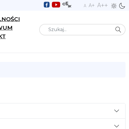
A++
A+
A
LNOŚCI
WUM
Szukaj
KT