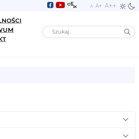
A++
A+
A
LNOŚCI
WUM
Szukaj
KT