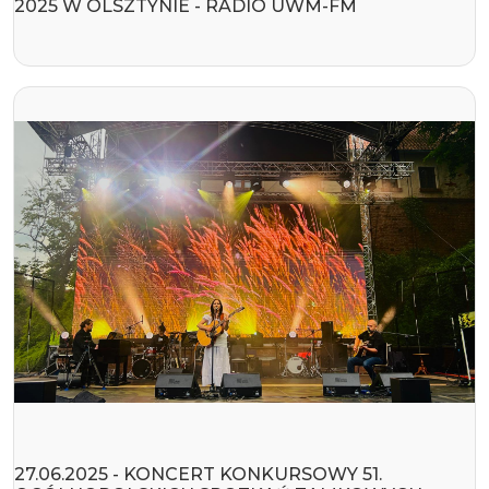
2025 W OLSZTYNIE - RADIO UWM-FM
27.06.2025 - KONCERT KONKURSOWY 51.